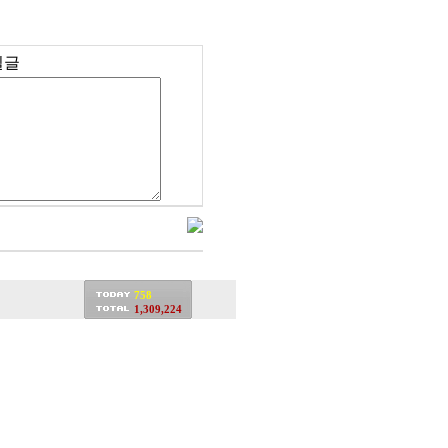
밀글
758
1,309,224