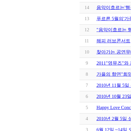
14
음악이흐르는'행
13
푸르른 5월의'가
12
"음악이흐르는 
11
해피 러브콘서트
10
찾아가는 공연무
9
2011"영뮤즈"
8
가을의 향연"희
7
2010년 11월 
6
2010년 10월 
5
Happy Love Co
4
2010년 2월 5
3
6월 12일 ~14