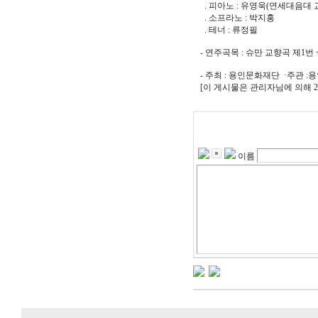
. 피아노 : 유영욱(연세대음대 
. 소프라노 : 박지홍
. 테너 : 류정필
- 연주곡목 : 슈만 교향곡 제1번
- 주최 : 용인문화재단 ·주관
[이 게시물은 관리자님에 의해 2018
이름