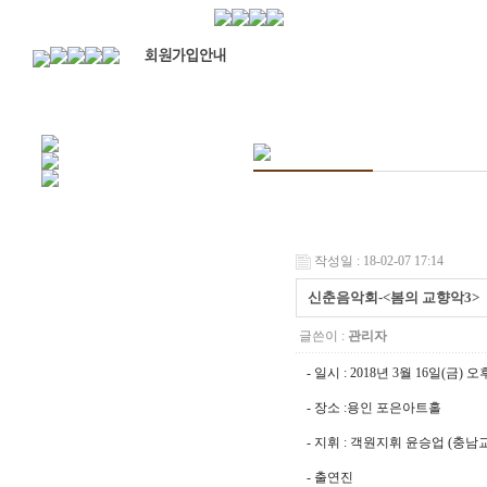
작성일 : 18-02-07 17:14
신춘음악회-<봄의 교향악3>
글쓴이 :
관리자
- 일시 : 2018년 3월 16일(금) 오
- 장소 :용인 포은아트홀
- 지휘 : 객원지휘 윤승업 (충
- 출연진