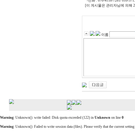
-전화 : 070-4118-7281/ 010-371
[이 게시물은 관리자님에 의해 2022
이름
Warning
: Unknown(): write failed: Disk quota exceeded (122) in
Unknown
on line
0
Warning
: Unknown(): Failed to write session data (files). Please verify that the current setting