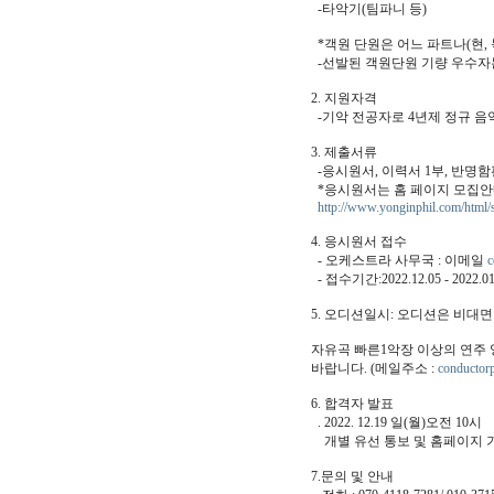
-타악기(팀파니 등)
*객원 단원은 어느 파트나(현, 목
-선발된 객원단원 기량 우수자는
2. 지원자격
-기악 전공자로 4년제 정규 음
3. 제출서류
-응시원서, 이력서 1부, 반명
*응시원서는 홈 페이지 모집안
http://www.yonginphil.com/html/
4. 응시원서 접수
- 오케스트라 사무국 : 이메일
c
- 접수기간:2022.12.05 - 202
5. 오디션일시: 오디션은 비대
자유곡 빠른1악장 이상의 연주 영
바랍니다. (메일주소 :
conductor
6. 합격자 발표
. 2022. 12.19 일(월)오전 10시
개별 유선 통보 및 홈페이지 
7.문의 및 안내