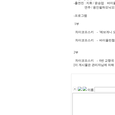
-출연진 : 지휘 / 윤승업 바이
연주 / 용인필하모닉오
-프로그램
1부
차이코프스키 - '에브게니 오
차이코프스키 - 바이올린
2부
차이코프스키 - 6번 교향곡 
[이 게시물은 관리자님에 의해 202
이름