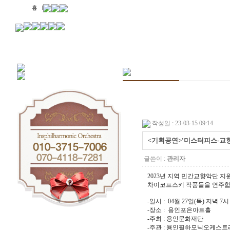
작성일 : 23-03-15 09:14
<기획공연>'미스터피스-교
글쓴이 :
관리자
2023년 지역 민간교향악단 
차이코프스키 작품들을 연주합
-일시 : 04월 27일(목) 저녁 7시
-장소 : 용인포은아트홀
-주최 : 용인문화재단
-주관 : 용인필하모닉오케스트