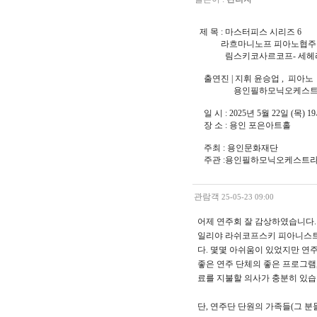
제 목 : 마스터피스 시리즈 6
라흐마니노프 피아노협주곡 
림스키코사르코프- 세헤
출연진 | 지휘 윤승업 , 피아
용인필하모닉오케스트
일 시 : 2025년 5월 22일 (목) 1
장 소 : 용인 포은아트홀
주최 : 용인문화재단
주관 :용인필하모닉오케스트
관람객
25-05-23 09:00
어제 연주회 잘 감상하였습니다.
일리야 라쉬코프스키 피아니스트
다. 몇몇 아쉬움이 있었지만 연
좋은 연주 단체의 좋은 프로그램,
료를 지불할 의사가 충분히 있습
단, 연주단 단원의 가족들(그 