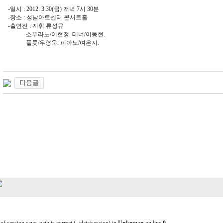
-일시 : 2012. 3.30(금) 저녁 7시 30분
-장소 : 성남아트센터 콘서트홀
-출연진 : 지휘 류성규
소푸라노/이현정. 테너/이동현.
플륫/우영욱. 피아노/여은지.