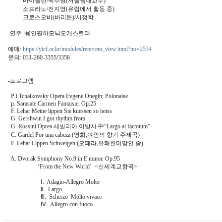
바이올린/백주영(서울음대교수)
소프라노/전지영(유럽에서 활동 중)
크로스오버(바리톤)/서정학
-연주 :용인필하모닉오케스트라
예매:
https://yicf.or.kr/modules/rent/rent_view.html?no=2534
문의: 031-260-3355/3358
-프로그램
P.I Tchaikovsky Opera Evgene Onegin; Polonaise
p. Sarasate Carmen Fantaisie, Op.25
F. Lehar Meine lippen Sie kuessen so heiss
G. Gershwin I got rhythm from
G. Rossini Oprea 세빌리아 이발사 中“Largo al factotum”
C. Gardel Por una cabeza (영화,여인의 향기 주제곡)
F. Lehar Lippen Schweigen (오페라,유쾌한미망인 중)
A. Dvorak Symphony No.9 in E minor. Op.95
‘From the New World’ <신세계교향곡>
Ⅰ. Adagio-Allegro Molto
Ⅱ. Largo
Ⅲ. Scherzo Molto vivace
Ⅳ. Allegro con fuoco